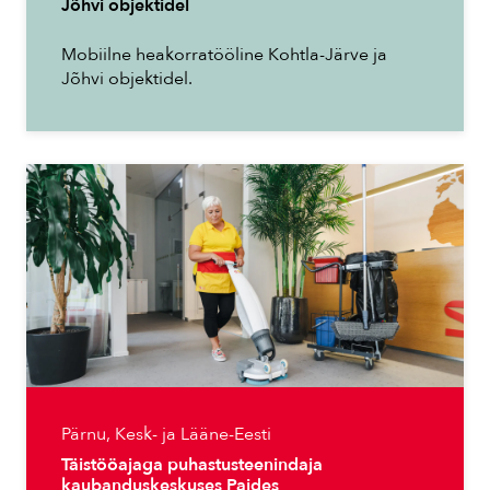
Jõhvi objektidel
Mobiilne heakorratööline Kohtla-Järve ja
Jõhvi objektidel.
Pärnu, Kesk- ja Lääne-Eesti
Täistööajaga puhastusteenindaja
kaubanduskeskuses Paides