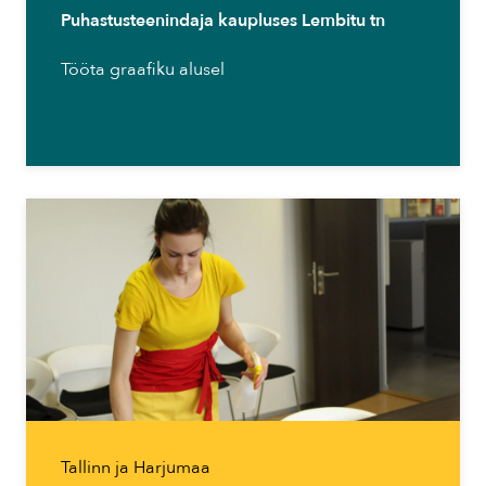
Puhastusteenindaja kaupluses Lembitu tn
Tööta graafiku alusel
Tallinn ja Harjumaa