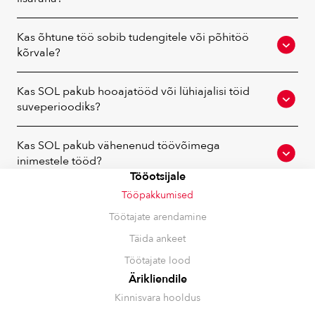
Kas õhtune töö sobib tudengitele või põhitöö
kõrvale?
Kas SOL pakub hooajatööd või lühiajalisi töid
suveperioodiks?
Kas SOL pakub vähenenud töövõimega
inimestele tööd?
Tööotsijale
Tööpakkumised
Töötajate arendamine
Täida ankeet
Töötajate lood
Ärikliendile
Kinnisvara hooldus