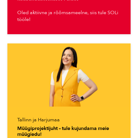
Oled aktiivne ja rõõmsameelne, siis tule SOLi
tööle!
Tallinn ja Harjumaa
Müügiprojektijuht – tule kujundama meie
müügiedu!