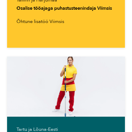
Osalise tööajaga puhastusteenindaja Viimsis
Õhtune lisatöö Viimsis
Tartu ja Lõuna-Eesti