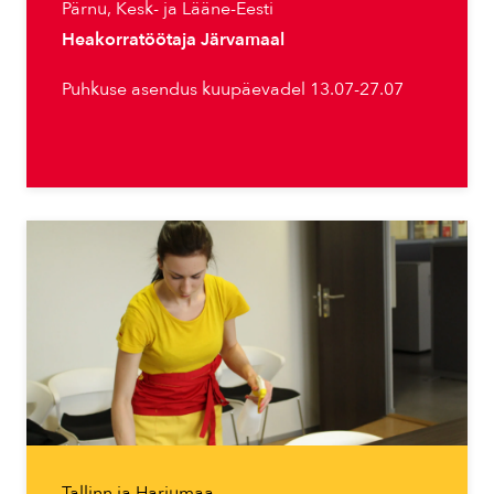
Pärnu, Kesk- ja Lääne-Eesti
Heakorratöötaja Järvamaal
Puhkuse asendus kuupäevadel 13.07-27.07
Tallinn ja Harjumaa