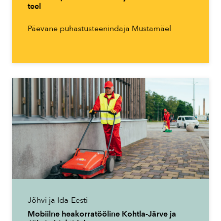
teel
Päevane puhastusteenindaja Mustamäel
Jõhvi ja Ida-Eesti
Mobiilne heakorratööline Kohtla-Järve ja