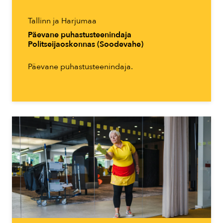
Tallinn ja Harjumaa
Päevane puhastusteenindaja
Politseijaoskonnas (Soodevahe)
Päevane puhastusteenindaja.