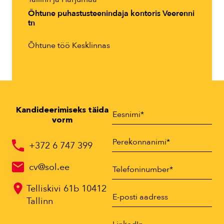
Õhtune puhastusteenindaja kontoris Veerenni
tn
Õhtune töö Kesklinnas
Kandideerimiseks täida
vorm
+372 6 747 399
cv@sol.ee
Telliskivi 61b 10412
Tallinn