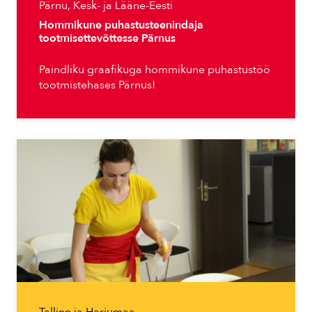
Pärnu, Kesk- ja Lääne-Eesti
Hommikune puhastusteenindaja
tootmisettevõttesse Pärnus
Paindliku graafikuga hommikune puhastustöö
tootmistehases Pärnus!
Tallinn ja Harjumaa