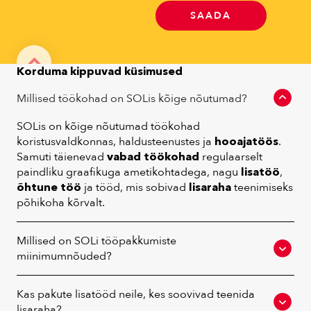
SAADA
Alternative:
Korduma kippuvad küsimused
Millised töökohad on SOLis kõige nõutumad?
SOLis on kõige nõutumad töökohad
koristusvaldkonnas, haldusteenustes ja
hooajatöös
.
Samuti täienevad
vabad töökohad
regulaarselt
paindliku graafikuga ametikohtadega, nagu
lisatöö
,
õhtune töö
ja tööd, mis sobivad
lisaraha
teenimiseks
põhikoha kõrvalt.
Millised on SOLi tööpakkumiste
miinimumnõuded?
Kas pakute lisatööd neile, kes soovivad teenida
lisaraha?