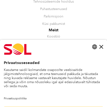
Tehnosüsteemide hooldus
Puhastusteenused
Parkimisjoon
Küsi pakkumist
Meist
Koostöö
Juhtimine
Kestlikkus
Tunnustused
Muu
Kontakt
Blogi
Vilepuhumine
Privaatsuspoliitika
SOL Baltics OÜ
Telliskivi 61b