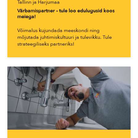
Tallinn ja Harjumaa
Värbamispartner – tule loo edulugusid koos
meiega!
Võimalus kujundada meeskondi ning
mõjutada juhtimiskultuuri ja tulevikku. Tule
strateegiliseks partneriks!