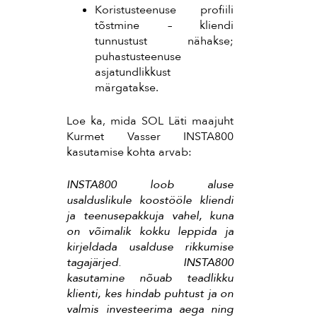
Koristusteenuse profiili
tõstmine – kliendi
tunnustust nähakse;
puhastusteenuse
asjatundlikkust
märgatakse.
Loe ka, mida SOL Läti maajuht
Kurmet Vasser INSTA800
kasutamise kohta arvab:
INSTA800 loob aluse
usalduslikule koostööle kliendi
ja teenusepakkuja vahel, kuna
on võimalik kokku leppida ja
kirjeldada usalduse rikkumise
tagajärjed. INSTA800
kasutamine nõuab teadlikku
klienti, kes hindab puhtust ja on
valmis investeerima aega ning