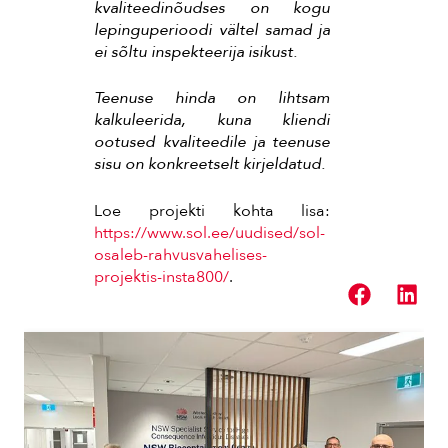
kvaliteedinõudses on kogu
lepinguperioodi vältel samad ja
ei sõltu inspekteerija isikust.
Teenuse hinda on lihtsam
kalkuleerida, kuna kliendi
ootused kvaliteedile ja teenuse
sisu on konkreetselt kirjeldatud.
Loe projekti kohta lisa:
https://www.sol.ee/uudised/sol-
osaleb-rahvusvahelises-
projektis-insta800/
.
Loe järgmiseks