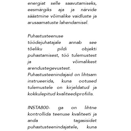
energiat selle saavutamiseks,
eesmärgiks aja ja närvide
säästmine võimalike vaidluste ja
arusaamatuste lahendamisel.
Puhastusteenuse
töödejuhatajale annab see
tõeliku pildi objekti
puhastamisest, töö tulemustest
ja võimalikest
arendustegevustest.
Puhastusteenindajaid on lihtsam
instrueerida, kuna ootused
tulemustele on kirjeldatud ja
kokkulepitud kvaliteediprofiilis.
INSTA800- ga on lihtne
kontrollida teenuse kvaliteeti ja
anda tagasisidet
puhastusteenindajatele, kuna