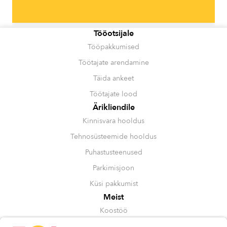
Tööotsijale
Tööpakkumised
Töötajate arendamine
Täida ankeet
Töötajate lood
Ärikliendile
Kinnisvara hooldus
Tehnosüsteemide hooldus
Puhastusteenused
Parkimisjoon
Küsi pakkumist
Meist
Koostöö
Juhtimine