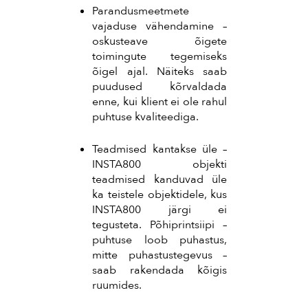
Parandusmeetmete
vajaduse vähendamine –
oskusteave õigete
toimingute tegemiseks
õigel ajal. Näiteks saab
puudused kõrvaldada
enne, kui klient ei ole rahul
puhtuse kvaliteediga.
Teadmised kantakse üle –
INSTA800 objekti
teadmised kanduvad üle
ka teistele objektidele, kus
INSTA800 järgi ei
tegusteta. Põhiprintsiipi –
puhtuse loob puhastus,
mitte puhastustegevus –
saab rakendada kõigis
ruumides.