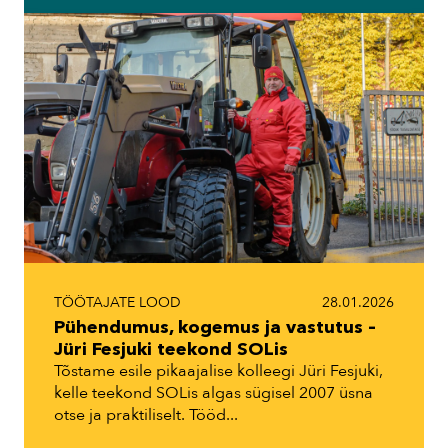
TÖÖTAJATE LOOD
28.01.2026
Pühendumus, kogemus ja vastutus –
Jüri Fesjuki teekond SOLis
Tõstame esile pikaajalise kolleegi Jüri Fesjuki,
kelle teekond SOLis algas sügisel 2007 üsna
otse ja praktiliselt. Tööd...