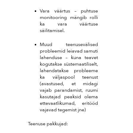
Vara väärtus – puhtuse
monitooring mängib rolli
ka vara väärtuse
säilitamisel.
Muud teenusevälised
probleemid leiavad samuti
lahenduse – kuna teavet
kogutakse süstemaatiliselt,
lahendatakse probleeme
ka väljaspool teenust
(avastused, et midagi
vajab parandamist, ruumi
kasutajad peaksid olema
ettevaatlikumad, eritööd
vajavad tegemist jne)
Teenuse pakkujad: