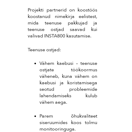
Projekti partnerid on koostöös
koostanud nimekirja eelistest,
mida teenuse pakkujad ja
teenuse ostjad saavad kui
valivad INSTA800 kasutamise.
Teenuse ostjad:
Vähem kaebusi – teenuse
ostjate töökoormus
väheneb, kuna vähem on
kaebusi ja koristamisega
seotud probleemide
lahendamiseks kulub
vähem aega.
Parem õhukvaliteet
siseruumides koos tolmu
monitooringuga.