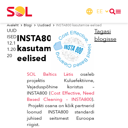
EE
Avaleht
Blogi
Uudised
INSTA800 kasutamise eelised
UUD
Tagasi
INSTA800
ISED
blogisse
12.1
kasutamise
1.20
20
eelised
SOL Baltics Lätis
osaleb
projektis Kuluefektiivne,
Vajaduspõhine koristus –
INSTA800 (
Cost Effective, Need
Based Cleaning – INSTA800
).
Projekti osana on kõik partnerid
loonud INSTA800 standardi
juhised seitsmest Euroopa
riigist.