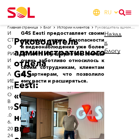
RU
Главная страница
Блог
Истории клиентов
Руководитель административного отдела G4S Eesti: «Обслуживание SOL не вызывает опасений»
И
G4S Eesti предоставляет своим
Назад
Руководитель
СТ
клиентам услуги безопасности
к
О
и видеонаблюдения уже более
блогу
административного
РИ
30 лет. Предприятие всегда
И
очень заботливо относилось к
отдела
К
своим сотрудникам, клиентам
G4S
Л
и партнерам, что позволило
ИЕ
ему расти и расширяться.
Eesti:
НТ
«Обслуживание
О
В
SOL
19
.0
не
6.
вызывает
20
24