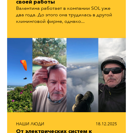
своей работы
Валентина работает в компании SOL уже
два года. До этого она трудилась в другой
клининговой фирме, однако...
НАШИ ЛЮДИ
18.12.2025
От электрических систем к