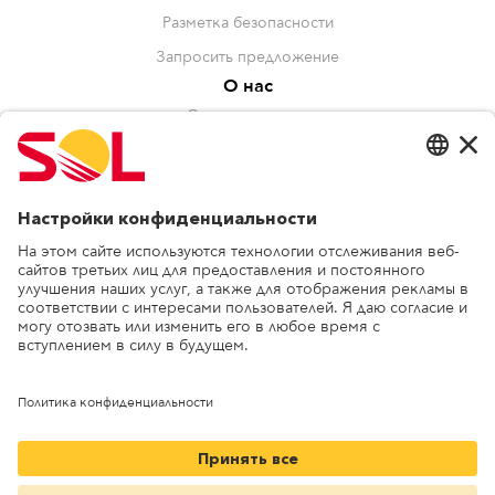
Разметка безопасности
Запросить предложение
О нас
Сотрудничество
Управление
Устойчивое развитие
Награды
Другое
Блог
Сообщение о нарушениях
Политика конфиденциальности
Контакты
SOL Baltics OÜ
Telliskivi 61b
+372 6771 551