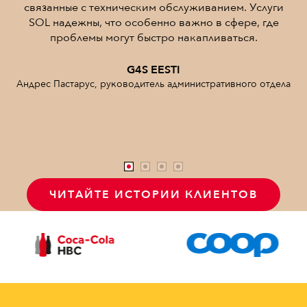
с техническим обслуживанием. Услуги
командами оно 
ны, что особенно важно в сфере, где
быстро реагируе
емы могут быстро накапливаться.
быстро 
G4S EESTI
ус, руководитель административного отдела
Альгирдас Вилимас
ЧИТАЙТЕ ИСТОРИИ КЛИЕНТОВ