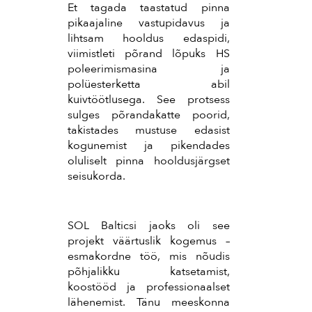
Et tagada taastatud pinna
pikaajaline vastupidavus ja
lihtsam hooldus edaspidi,
viimistleti põrand lõpuks HS
poleerimismasina ja
polüesterketta abil
kuivtöötlusega. See protsess
sulges põrandakatte poorid,
takistades mustuse edasist
kogunemist ja pikendades
oluliselt pinna hooldusjärgset
seisukorda.
SOL Balticsi jaoks oli see
projekt väärtuslik kogemus –
esmakordne töö, mis nõudis
põhjalikku katsetamist,
koostööd ja professionaalset
lähenemist. Tänu meeskonna