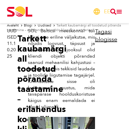
EE
Avaleht
Blogi
Uudised
Tarkett kaubamärgi all toodetud põranda
taastamine – erilahendus koostöös kliendi ja partneriga
UUD
SOL Balticsi meeskonnal tuli
Tagasi
Tarkett
ISED
hiljuti ette eriline väljakutse, mis
blogisse
11.1
nõudis loovust, täpsust ja
kaubamärgi
0.20
koostööd. Aja jooksul olid
25
kliendi objekti põrandad
all
saanud mehaanilisi kahjustusi –
toodetud
kriimustusi, mis tekkisid laudade
ja toolide liigutamise tagajärjel.
põranda
Kriimustuste sisse oli
taastamine
ladestunud mustus, mida
tavapärase hoolduskoristuse
–
käigus enam eemaldada ei
olnud võimalik.
erilahendus
koostöös