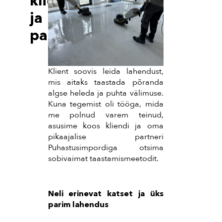
kliendi
ja
partneriga
Klient soovis leida lahendust,
mis aitaks taastada põranda
algse heleda ja puhta välimuse.
Kuna tegemist oli tööga, mida
me polnud varem teinud,
asusime koos kliendi ja oma
pikaajalise partneri
Puhastusimpordiga otsima
sobivaimat taastamismeetodit.
Neli erinevat katset ja üks
parim lahendus