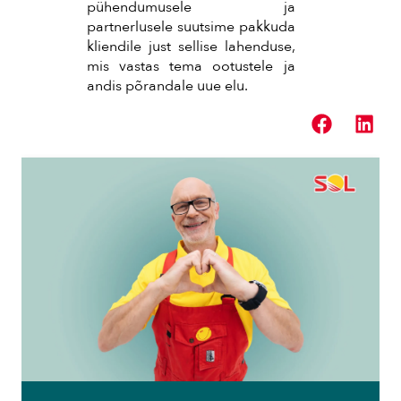
pühendumusele ja
partnerlusele suutsime pakkuda
kliendile just sellise lahenduse,
mis vastas tema ootustele ja
andis põrandale uue elu.
Loe järgmiseks