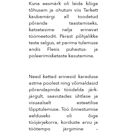
Kuna eesmärk oli leida kõige
tõhusam ja ohutum viis Tarkett
kaubamärgi all toodetud
põranda taastamiseks,
katsetasime nelja erinevat
töömeetodit. Pärast põhjalikke
teste selgus, et parima tulemuse
andis Flexis puhastus- ja
poleerimisketaste kasutamine.
Need kettad erinesid kareduse
astme poolest ning võimaldasid
põrandapinda töödelda järk-
järgult, saavutades ühtlase ja
visuaalselt esteetilise
lõpptulemuse. Töö õnnestumise
eelduseks oli õige
tööjärjekorra, korduste arvu ja
töötempo järgimine –