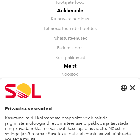
Töötajate lood
Ärikliendile
Kinnisvara hooldus
Tehnosüsteemide hooldus
Puhastusteenused
Parkimisjoon
Küsi pakkumist
Meist
Koostöö
Juhtimine
Kestlikkus
Tunnustused
Muu
Kontakt
Blogi
Vilepuhumine