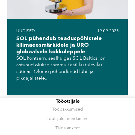
UUDISED
19.09.2025
SOL pühendub teaduspõhistele
kliimaeesmärkidele ja ÜRO
globaalsele kokkuleppele
SOL kontsern, sealhulgas SOL Baltics, on
astunud olulise sammu kestliku tuleviku
suunas. Oleme pühendunud lühi- ja
pikaajalistele...
Tööotsijale
Tööpakkumised
Töötajate arendamine
Täida ankeet