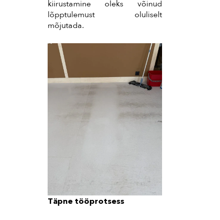
kiirustamine oleks võinud
lõpptulemust oluliselt
mõjutada.
Täpne tööprotsess