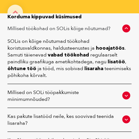
Alternative:
Korduma kippuvad küsimused
Millised töökohad on SOLis kõige nõutumad?
SOLis on kõige nõutumad töökohad
koristusvaldkonnas, haldusteenustes ja
hooajatöös
.
Samuti täienevad
vabad töökohad
regulaarselt
paindliku graafikuga ametikohtadega, nagu
lisatöö
,
õhtune töö
ja tööd, mis sobivad
lisaraha
teenimiseks
põhikoha kõrvalt.
Millised on SOLi tööpakkumiste
miinimumnõuded?
Kas pakute lisatööd neile, kes soovivad teenida
lisaraha?