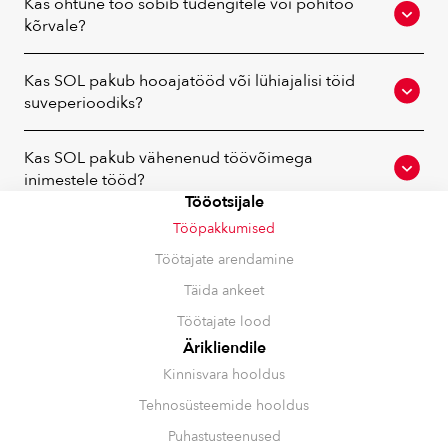
Kas õhtune töö sobib tudengitele või põhitöö
kõrvale?
Kas SOL pakub hooajatööd või lühiajalisi töid
suveperioodiks?
Kas SOL pakub vähenenud töövõimega
inimestele tööd?
Tööotsijale
Tööpakkumised
Töötajate arendamine
Täida ankeet
Töötajate lood
Ärikliendile
Kinnisvara hooldus
Tehnosüsteemide hooldus
Puhastusteenused