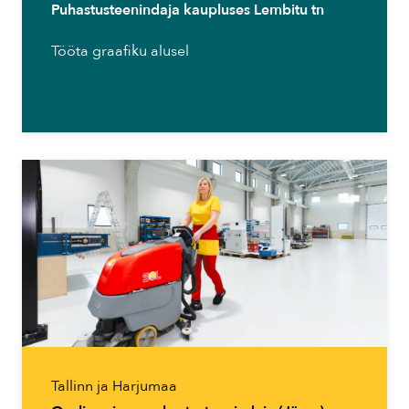
Puhastusteenindaja kaupluses Lembitu tn
Tööta graafiku alusel
Tallinn ja Harjumaa