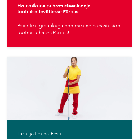
Hommikune puhastusteenindaja
tootmisettevõttesse Pärnus
Paindliku graafikuga hommikune puhastustöö
tootmistehases Pärnus!
Tartu ja Lõuna-Eesti