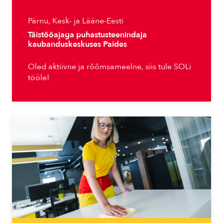
Pärnu, Kesk- ja Lääne-Eesti
Täistööajaga puhastusteenindaja
kaubanduskeskuses Paides
Oled aktiivne ja rõõmsameelne, siis tule SOLi
tööle!