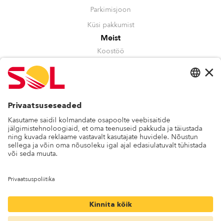
Parkimisjoon
Küsi pakkumist
Meist
Koostöö
Juhtimine
Kestlikkus
Tunnustused
Muu
Kontakt
Blogi
Vilepuhumine
Privaatsuspoliitika
SOL Baltics OÜ
Telliskivi 61b
+372 6771 551